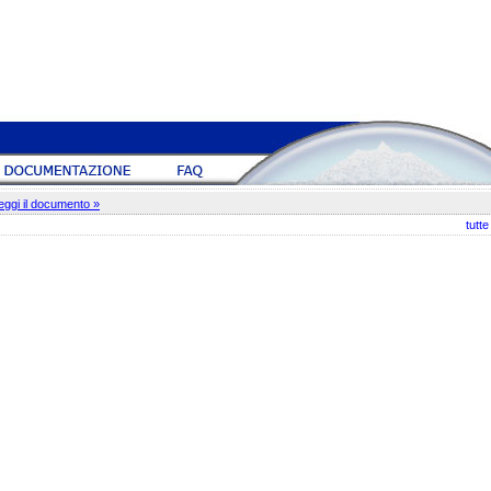
eggi il documento »
tutt